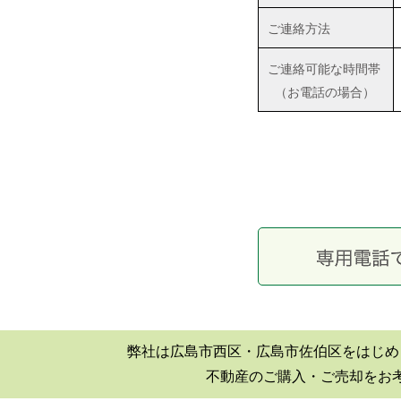
ご連絡方法
■2019年06月30日
広島市西区井口|井口台|住宅|マ
ご連絡可能な時間帯
ンション購入|月極駐車場
（お電話の場合）
■2018年08月04日
井口台パークスクエアＡ棟
（※フジ井口店の北隣り）の
住戸が売り出されました！
■2018年04月19日
井口台で二世帯住宅を探して
います！
■2018年01月26日
広島市西区・佐伯区｜不動産
｜売却査定のことなら
弊社は広島市西区・広島市佐伯区をはじめ
不動産のご購入・ご売却をお