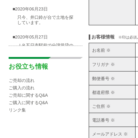
■2020年06月23日
只今、井口鈴が台で土地を探
しています。
お客様情報
■2020年05月27日
※印は必須
ＪＲ五日市駅前で分譲賃貸の
お名前 ※
物件が出ました
フリガナ ※
■2020年05月03日
お役立ち情報
広島市西区井口台|分譲マンシ
郵便番号 ※
ョンの概要
ご売却の流れ
ご購入の流れ
都道府県 ※
■2020年04月30日
ご売却に関するQ&A
☆海が見渡せる一戸建て（売
ご購入に関するQ&A
ご住所 ※
却物件）を募集しています！
リンク集
電話番号 ※
■2020年04月10日
広島市西区|井口エリアの小中
メールアドレス ※
学校区域