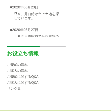
■2020年06月23日
只今、井口鈴が台で土地を探
しています。
■2020年05月27日
ＪＲ五日市駅前で分譲賃貸の
物件が出ました
■2020年05月03日
お役立ち情報
広島市西区井口台|分譲マンシ
ョンの概要
ご売却の流れ
ご購入の流れ
■2020年04月30日
ご売却に関するQ&A
☆海が見渡せる一戸建て（売
ご購入に関するQ&A
却物件）を募集しています！
リンク集
■2020年04月10日
広島市西区|井口エリアの小中
学校区域