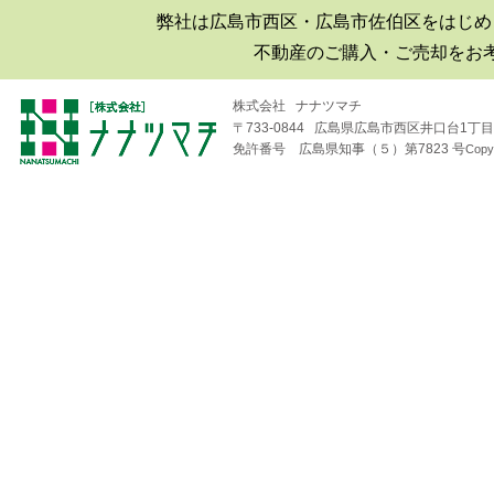
弊社は広島市西区・広島市佐伯区をはじめ
■2019年06月30日
不動産のご購入・ご売却をお
広島市西区井口|井口台|住宅|マ
ンション購入|月極駐車場
株式会社 ナナツマチ
〒733-0844 広島県広島市西区井口台1丁目1
■2018年08月04日
免許番号 広島県知事（５）第7823 号
Copy
井口台パークスクエアＡ棟
（※フジ井口店の北隣り）の
住戸が売り出されました！
■2018年04月19日
井口台で二世帯住宅を探して
います！
■2018年01月26日
広島市西区・佐伯区｜不動産
｜売却査定のことなら